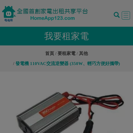
Tog
navi
我要租家電
首頁
要租家電
其他
發電機 110VAC交流逆變器 (350W、輕巧方便好攜帶)