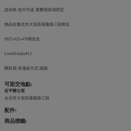
請自取.也可代送.運費視區域而定
物品在臺北市大安區基隆路三段附近
0925-025-478周先生
LineID:baby813
關於我 有連絡方式 謝謝
可面交地點:
近平辦公室
台北市大安區基隆路三段
配件:
商品標籤: