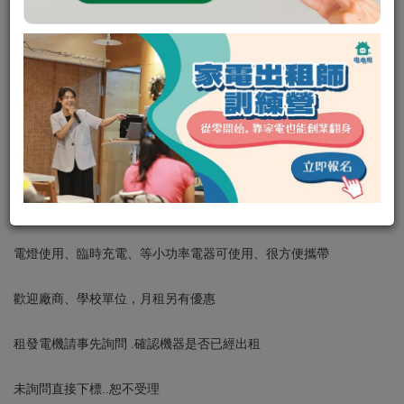
E大發電
0
0
租金:
平日 500
/
（週二租週五還，共可使用四天）
週末 700
（週六租隔週一還，共可使用三天）
押金:
1000元
租借
私訊電租公
產品簡介:
發電機 110VAC交流逆變器 (350W、輕巧方便好攜帶)
電燈使用、臨時充電、等小功率電器可使用、很方便攜帶
歡迎廠商、學校單位，月租另有優惠
租發電機請事先詢問 .確認機器是否已經出租
未詢問直接下標..恕不受理