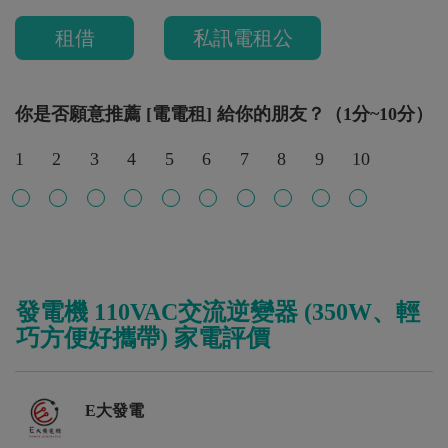
租借
私訊電租公
你是否願意推薦 [電電租] 給你的朋友？（1分~10分）
1
2
3
4
5
6
7
8
9
10
發電機 110VAC交流逆變器 (350W、輕
巧方便好攜帶) 家電評價
E大發電