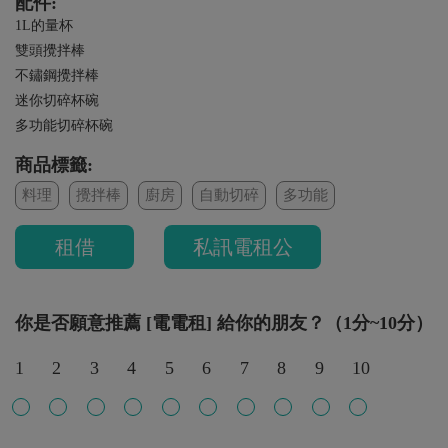
配件:
1L的量杯
雙頭攪拌棒
不鏽鋼攪拌棒
迷你切碎杯碗
多功能切碎杯碗
商品標籤:
料理
攪拌棒
廚房
自動切碎
多功能
租借
私訊電租公
你是否願意推薦 [電電租] 給你的朋友？（1分~10分）
1
2
3
4
5
6
7
8
9
10