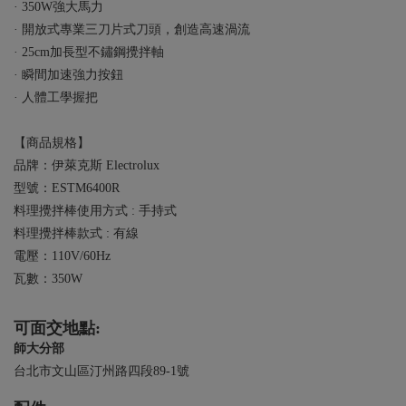
· 350W強大馬力
· 開放式專業三刀片式刀頭，創造高速渦流
· 25cm加長型不鏽鋼攪拌軸
· 瞬間加速強力按鈕
· 人體工學握把
【商品規格】
品牌：伊萊克斯 Electrolux
型號：ESTM6400R
料理攪拌棒使用方式 : 手持式
料理攪拌棒款式 : 有線
電壓：110V/60Hz
瓦數：350W
可面交地點:
師大分部
台北市文山區汀州路四段89-1號