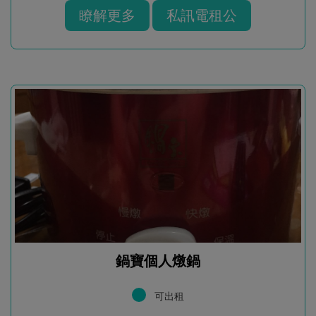
瞭解更多
私訊電租公
鍋寶個人燉鍋
可出租