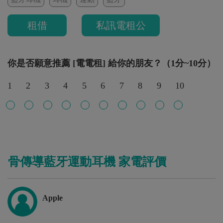
租借
私訊電租公
你是否願意推薦 [電電租] 給你的朋友？（1分~10分）
1
2
3
4
5
6
7
8
9
10
骨傳導藍牙運動耳機 家電評價
Apple