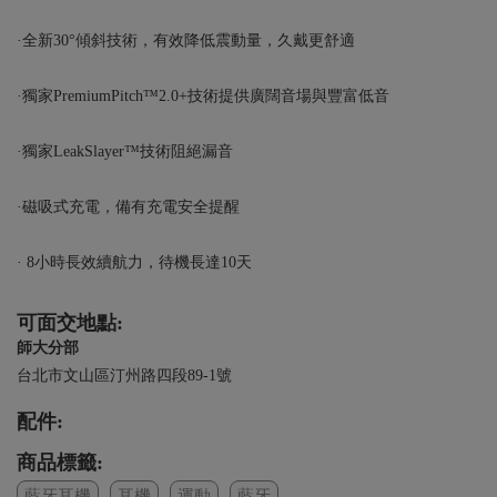
·全新30°傾斜技術，有效降低震動量，久戴更舒適
·獨家PremiumPitch™2.0+技術提供廣闊音場與豐富低音
·獨家LeakSlayer™技術阻絕漏音
·磁吸式充電，備有充電安全提醒
· 8小時長效續航力，待機長達10天
可面交地點:
師大分部
台北市文山區汀州路四段89-1號
配件:
商品標籤:
藍牙耳機
耳機
運動
藍牙