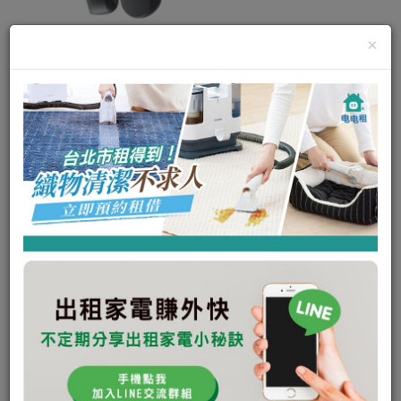
×
骨傳導藍牙運動耳機
運動藍牙耳機
其他
AEROPEX AS800
視聽家電
可出租