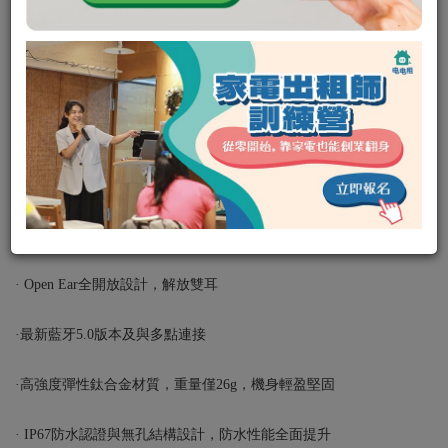
Apple
0
0
租金:
平日 500
/
（週二租週五還，共可使用四天）
週末 700
（週六租隔週一還，共可使用三天）
押金:
5000元
租借
私訊電租公
產品簡介:
·骨傳導耳機的領導品牌
· Open Ear全開放設計，解放雙耳
·最新藍牙5.0版本及與多點連接
·高強度彈性鈦合金材質，重量僅26g，機身輕盈堅固
· IP67防水認證與無孔結構設計，防水性能全面提升