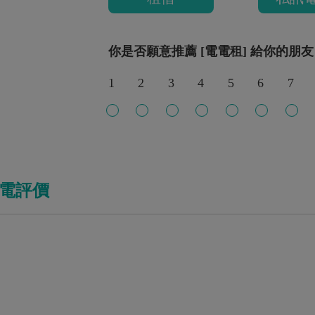
你是否願意推薦 [電電租] 給你的朋友
1
2
3
4
5
6
7
家電評價