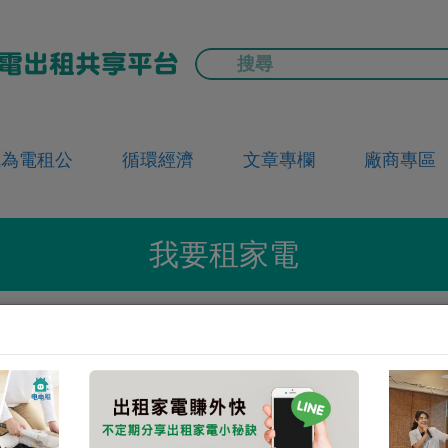
成為電租公
循環經濟
文章專欄
廠商專區
我要租家電
首頁
要租家電
清淨除濕
鉅豪微電腦四季烘被機