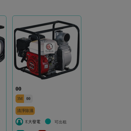
00
3M
00
清淨除濕
E大發電
可出租