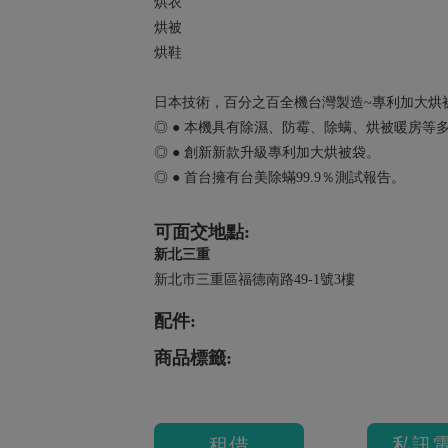
烘衣
烘被
烘鞋
日本技術，百分之百全機台灣製造~專利加大烘
◎ ● 本機具有除濕、防霉、除螨、烘被暖房等
◎ ● 創新新款升級專利加大烘被袋。
◎ ● 首台擁有台美除蟎99.9％測試報告。
可面交地點:
新北三重
新北市三重區福德南路49-1號3樓
配件:
商品標籤:
租借
私訊