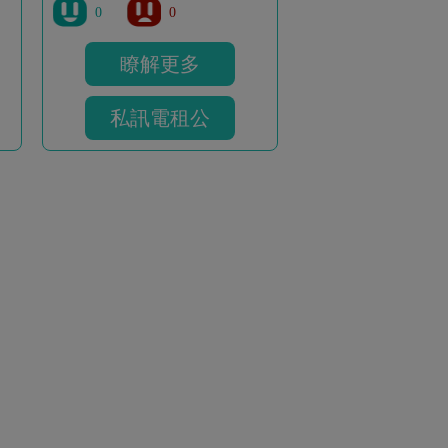
0
0
瞭解更多
私訊電租公