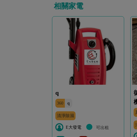
相關家電
q
360
q
清淨除濕
E大發電
可出租