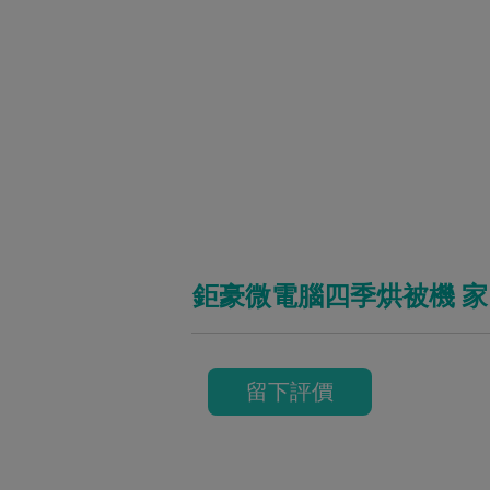
鉅豪微電腦四季烘被機 
留下評價