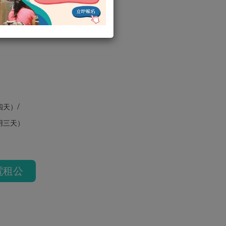
/
四天）
用三天）
電租公