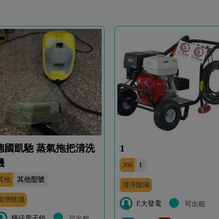
德國凱馳 蒸氣拖把清洗
1
機
360
1
其他
其他型號
清淨除濕
清淨除濕
E大發電
可出租
輝仔電子鎖
可出租