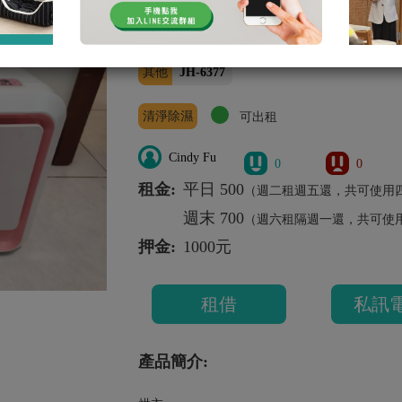
鉅豪微電腦四季烘被機
其他
JH-6377
清淨除濕
可出租
Cindy Fu
0
0
租金:
平日 500
（週二租週五還，共可使用
週末 700
（週六租隔週一還，共可使
押金:
1000元
租借
私訊
產品簡介: