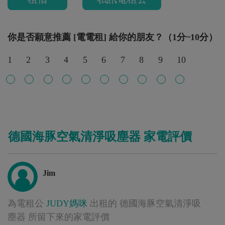
你是否願意推薦 [電電租] 給你的朋友？（1分~10分）
1
2
3
4
5
6
7
8
9
10
德國海豚空氣清淨吸塵器 家電評價
Jim
為電租公
JUDY媽咪
出租的 德國海豚空氣清淨吸
塵器 所留下來的家電評價