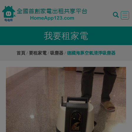
Tog
navi
我要租家電
首頁
要租家電
吸塵器
德國海豚空氣清淨吸塵器