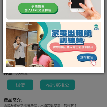
德國海豚空氣清淨吸塵器
其他
其他型號
吸塵器
可出租
JUDY媽咪
33
0
租金:
平日 500
/
（週二租週五還，共可使用四天）
週末 700
（週六租隔週一還，共可使用三天）
押金:
8000元
租借
私訊電租公
產品簡介:
德國海豚多功能吸塵器：水濾式吸塵器，無耗材！