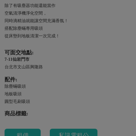
除了有吸塵器功能還能當作
空氣清淨機淨化空間，
同時滴精油就能讓空間充滿香氛！
搭配除塵蟎專用吸頭
從床墊到地板清潔一次完成！
可面交地點:
7-11仙岩門市
台北市文山區興隆路
配件:
除塵蟎吸頭
地板吸頭
圓型毛刷吸頭
商品標籤:
租借
私訊電租公