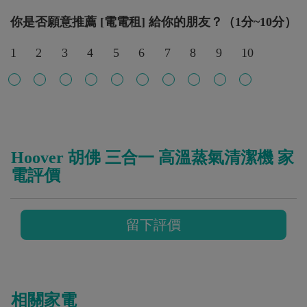
你是否願意推薦 [電電租] 給你的朋友？（1分~10分）
1
2
3
4
5
6
7
8
9
10
Hoover 胡佛 三合一 高溫蒸氣清潔機 家
電評價
留下評價
相關家電