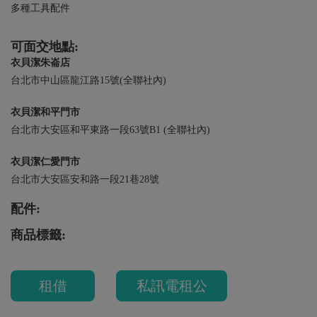
多種工具配件
可面交地點:
衣貝潔朱崙店
台北市中山區龍江路15號(全聯社內)
衣貝潔和平門市
台北市大安區和平東路一段63號B1 (全聯社內)
衣貝潔仁愛門市
台北市大安區安和路一段21巷28號
配件:
商品標籤:
租借
私訊電租公