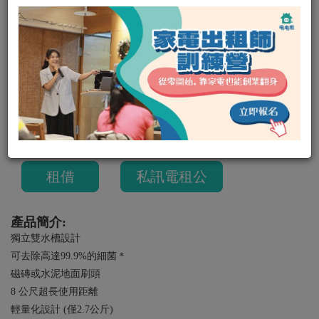
Hoover 胡佛
HS-WP7-TWA
生活家電
可出租
朱崙店
0
0
租金:
平日 500
/
（週二租週五還，共可使用四天）
週末 700
（週六租隔週一還，共可使用三天）
押金:
3000元
租借
私訊電租公
產品簡介:
獨立雙水槽設計
可去除高達99.9%的細菌＊
磁磚或水泥地面刷頭
8 公尺超長使用距離
輕量化設計 (僅2.7公斤)