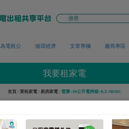
成為電租公
循環經濟
文章專欄
廠商專區
我要租家電
首頁
要租家電
廚房家電
聲寶~30公升電烤箱~KZ-SB30C