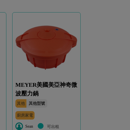
MEYER美國美亞神奇微
波壓力鍋
其他
其他型號
廚房家電
Sean
可出租