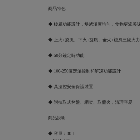
商品特色
◆ 旋風功能設計，烘烤溫度均勻，食物更添美
◆ 上火+旋風、下火+旋風、全火+旋風三段火
◆ 60分鐘定時功能
◆ 100-250度定溫控制和解凍功能設計
◆ 具溫控安全保護裝置
◆ 附抽取式烤盤、網架、取盤夾，清理容易
商品說明
◆ 容量：30 L