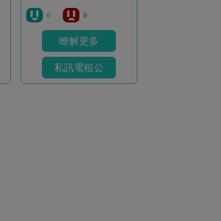
0
0
瞭解更多
私訊電租公