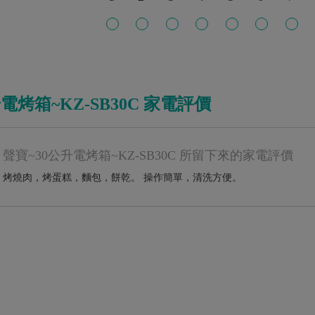
電烤箱~KZ-SB30C 家電評價
O 聲寶~30公升電烤箱~KZ-SB30C 所留下來的家電評價
，烤燒肉，烤蛋糕，麵包，餅乾。 操作簡單，清洗方便。