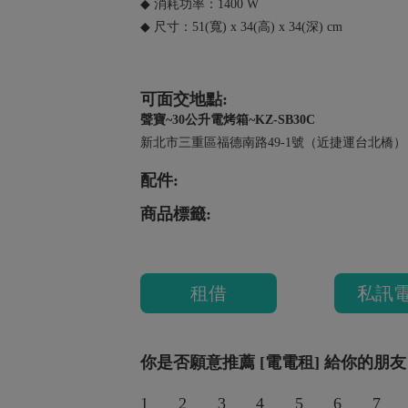
◆ 消耗功率：1400 W
◆ 尺寸：51(寬) x 34(高) x 34(深) cm
可面交地點:
聲寶~30公升電烤箱~KZ-SB30C
新北市三重區福德南路49-1號（近捷運台北橋）
配件:
商品標籤:
租借
私訊
你是否願意推薦 [電電租] 給你的朋友
1
2
3
4
5
6
7