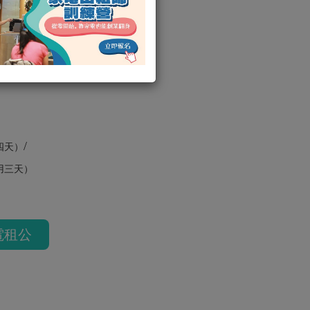
SB30C
/
四天）
用三天）
電租公