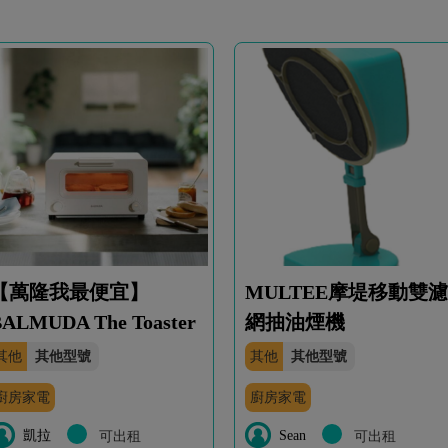
【萬隆我最便宜】
MULTEE摩堤移動雙濾
ALMUDA The Toaster
網抽油煙機
其他
其他型號
其他
其他型號
廚房家電
廚房家電
凱拉
Sean
可出租
可出租