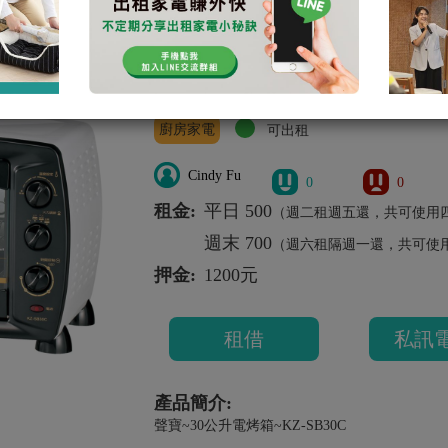
聲寶~30公升電烤箱~KZ-
聲寶SAMPO
KZ-SB30C
廚房家電
可出租
Cindy Fu
0
0
租金:
平日 500
（週二租週五還，共可使用
週末 700
（週六租隔週一還，共可使
押金:
1200元
租借
私訊
產品簡介:
聲寶~30公升電烤箱~KZ-SB30C