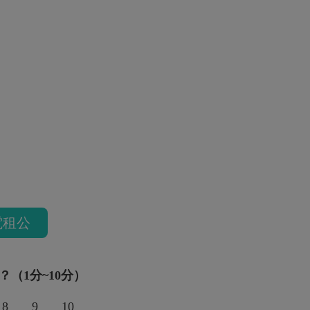
電租公
？（1分~10分）
8
9
10