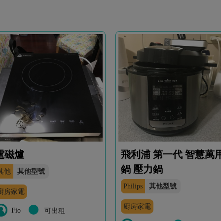
電磁爐
飛利浦 第一代 智慧萬
鍋 壓力鍋
其他
其他型號
Philips
其他型號
廚房家電
廚房家電
Fio
可出租