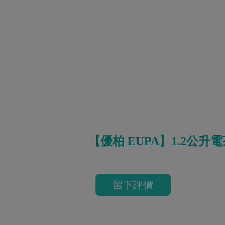
【優柏 EUPA】1.2公升電
留下評價