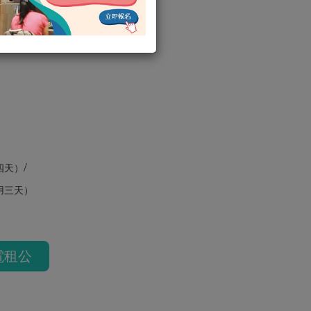
電茶壼 / 煮水壺
/
四天）
用三天）
電租公