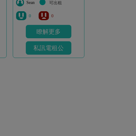
Sean
可出租
0
0
瞭解更多
私訊電租公