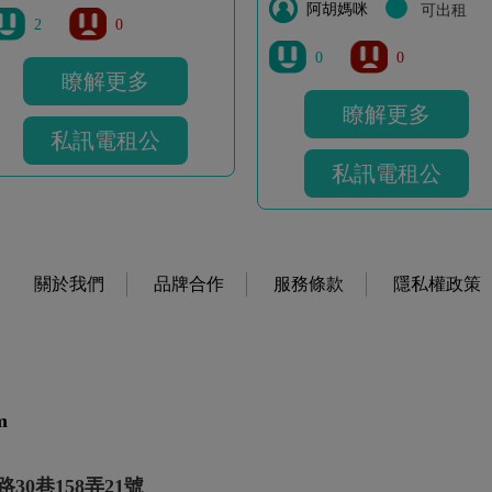
阿胡媽咪
可出租
2
0
0
0
瞭解更多
瞭解更多
私訊電租公
私訊電租公
關於我們
品牌合作
服務條款
隱私權政策
m
30巷158弄21號