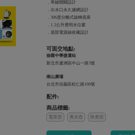
．單鍵開關設計
．出水口永久濾網設計
．306度分離式旋轉底座
．1.2公升透明水位窗
．底部電源線收藏設計
可面交地點:
徐匯中學捷運站
新北市蘆洲區中山一路3號
南山廣場
台北市信義區松仁路100號
配件:
商品標籤:
電茶壼
煮水壺
快煮壺