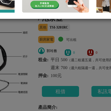
【優柏 EUPA】1.2公升
/ 泡茶壺
其他
TSI-3201RC
廚房家電
可出租
郭玲雅
0
0
租金:
平日 500
（週二租週五還，共可使用
週末 700
（週六租隔週一還，共可使
押金:
100元
租借
私訊
產品簡介: