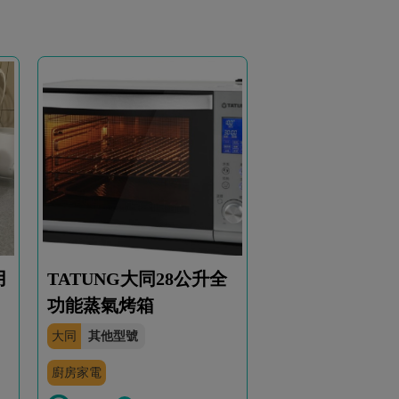
用
TATUNG大同28公升全
功能蒸氣烤箱
大同
其他型號
廚房家電