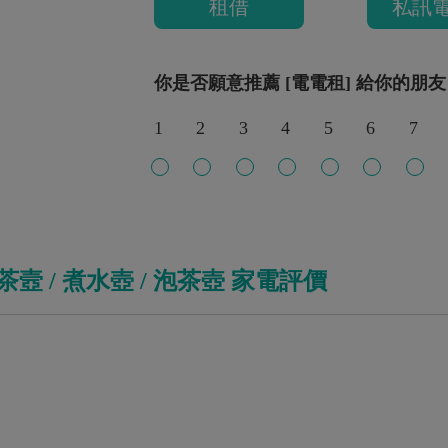
租借
私訊
你是否願意推薦 [電電租] 給你的朋友
1
2
3
4
5
6
7
茶壼 / 煮水壺 / 泡茶壺 家電評價