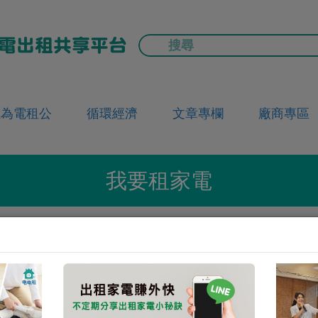
成為電租公
循環經濟
文章專欄
廠商專區
我要租家電
頁
要租家電
廚房家電
【優柏 EUPA】1.2公升電茶壼 / 煮水壺 / 