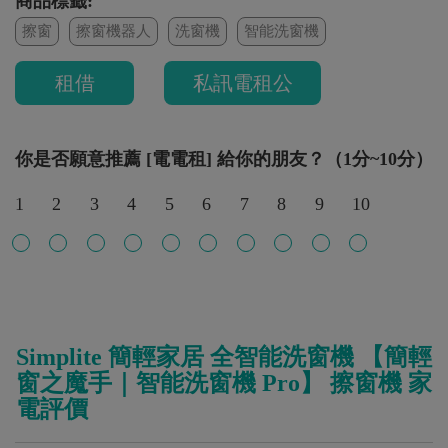
商品標籤:
擦窗
擦窗機器人
洗窗機
智能洗窗機
租借
私訊電租公
你是否願意推薦 [電電租] 給你的朋友？（1分~10分）
1
2
3
4
5
6
7
8
9
10
Simplite 簡輕家居 全智能洗窗機 【簡輕
窗之魔手｜智能洗窗機 Pro】 擦窗機 家
電評價