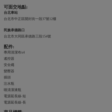
可面交地點:
台北車站
台北市中正區開封街一段37號12樓
民族承德路口
台北市大同區承德路三段154號
配件:
專用清潔布x4
遙控器
安全繩
變壓器
插頭
注水瓶
噴清潔液瓶
電源延長線-短
電源延長線-長