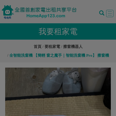
Tog
navi
我要租家電
首頁
要租家電
擦窗機器人
全智能洗窗機 【簡輕 窗之魔手｜智能洗窗機 Pro】 擦窗機