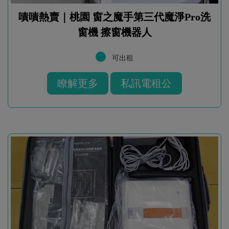
嘖嘖熱賣｜桃園 窗之魔手第三代魔淨Pro洗
窗機 擦窗機器人
可出租
瞭解更多
私訊電租公