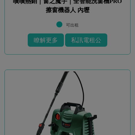
嘖嘖熱銷｜窗之魔手｜全智能洗窗機PRO
擦窗機器人 內壢
可出租
瞭解更多
私訊電租公