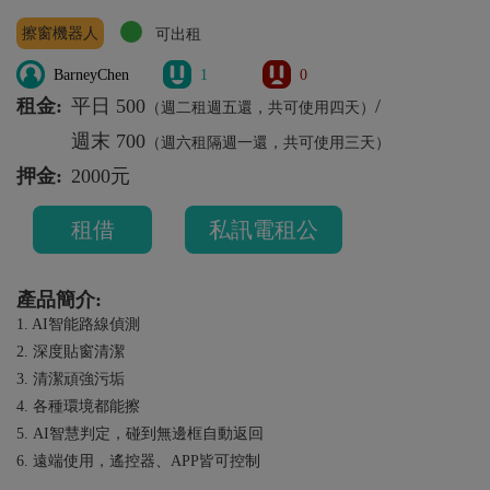
擦窗機器人
可出租
BarneyChen
1
0
租金:
平日 500
/
（週二租週五還，共可使用四天）
週末 700
（週六租隔週一還，共可使用三天）
押金:
2000元
租借
私訊電租公
產品簡介:
1. AI智能路線偵測
2. 深度貼窗清潔
3. 清潔頑強污垢
4. 各種環境都能擦
5. AI智慧判定，碰到無邊框自動返回
6. 遠端使用，遙控器、APP皆可控制