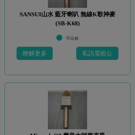
SANSUI山水 藍牙喇叭 無線K歌神麥
(SB-K68)
可出租
瞭解更多
私訊電租公