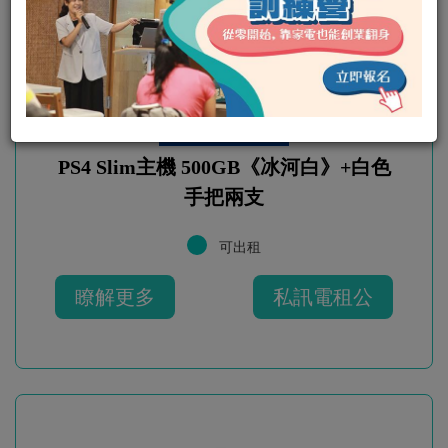
PS4 Slim主機 500GB《冰河白》+白色
手把兩支
可出租
瞭解更多
私訊電租公