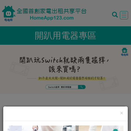
Tog
navi
開趴用電器專區
娛樂遊戲
×
僅限現在可租