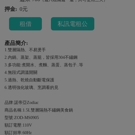
押金:
0元
租借
私訊電租公
產品簡介:
1.雙層隔熱、不易燙手
2.內鍋、蒸架、蒸籠，皆採用304不鏽鋼
3.多功能:煮開水、煮麵、蒸蛋、蒸包子..等
4.無段式調溫開關
5.過熱、乾燒自動斷電保護
6.透明強化玻璃、烹調看的見
品牌:諾帝亞Zodiac
商品名稱:1.5L雙層隔熱不鏽鋼美食鍋
型號:ZOD-MS0905
額訂電壓:110V
額訂頻率:60Hz