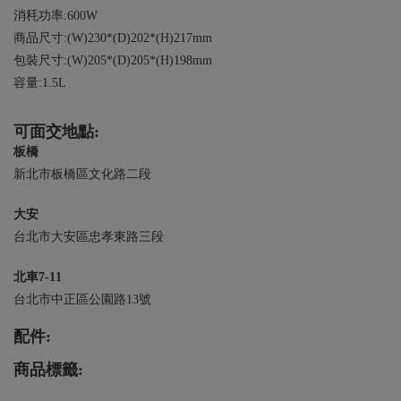
消秏功率:600W
商品尺寸:(W)230*(D)202*(H)217mm
包裝尺寸:(W)205*(D)205*(H)198mm
容量:1.5L
可面交地點:
板橋
新北市板橋區文化路二段
大安
台北市大安區忠孝東路三段
北車7-11
台北市中正區公園路13號
配件:
商品標籤: