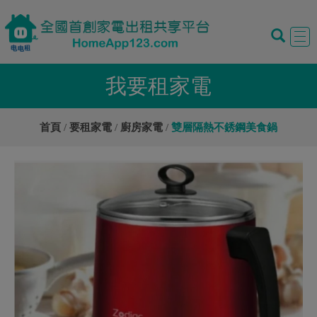
Tog
navi
我要租家電
首頁
要租家電
廚房家電
雙層隔熱不銹鋼美食鍋