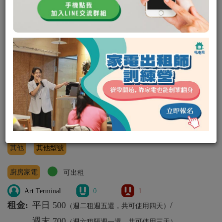
雙層隔熱不銹鋼美食鍋
自動斷電好安心
其他
其他型號
廚房家電
可出租
Art Terminal
0
1
租金:
平日 500
/
（週二租週五還，共可使用四天）
週末 700
（週六租隔週一還，共可使用三天）