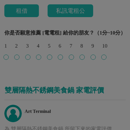
租借
私訊電租公
你是否願意推薦 [電電租] 給你的朋友？（1分~10分）
1
2
3
4
5
6
7
8
9
10
雙層隔熱不銹鋼美食鍋 家電評價
Art Terminal
為 雙層隔熱不銹鋼美食鍋 所留下來的家電評價