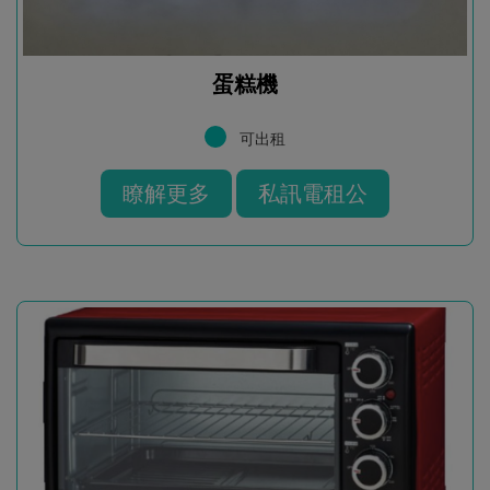
蛋糕機
可出租
瞭解更多
私訊電租公